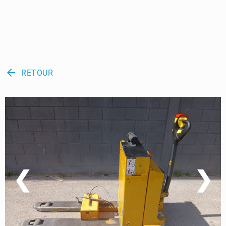
arrow_back
RETOUR
❮
❯