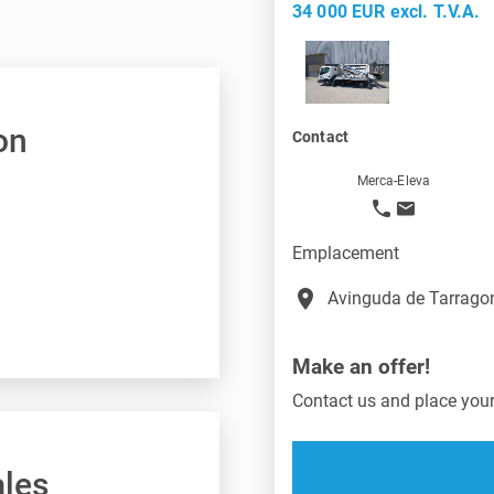
34 000 EUR excl. T.V.A.
on
Contact
Merca-Eleva
Emplacement
place
Avinguda de Tarragon
Make an offer!
Contact us and place your 
ales