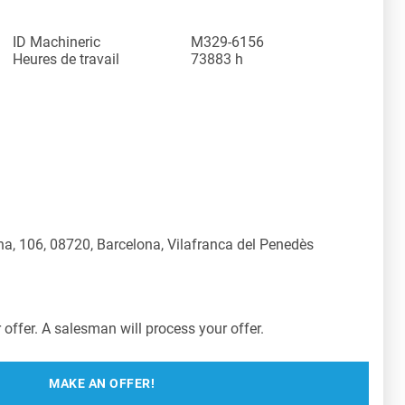
ID Machineric
M329-6156
Heures de travail
73883 h
a, 106, 08720, Barcelona, Vilafranca del Penedès
offer. A salesman will process your offer.
MAKE AN OFFER!