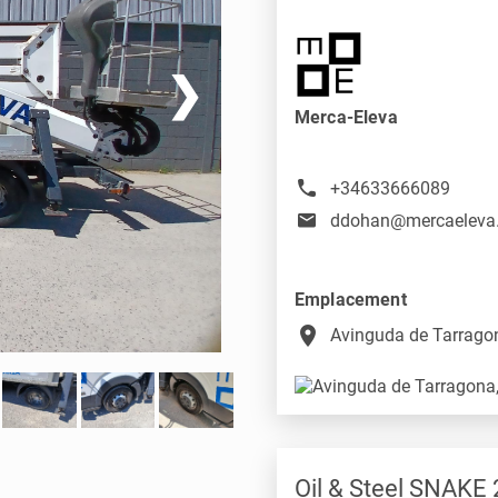
❯
Merca-Eleva
+34633666089
ddohan@mercaeleva
Emplacement
place
Avinguda de Tarragon
Oil & Steel SNAKE