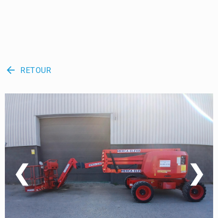
arrow_back
RETOUR
❮
❯