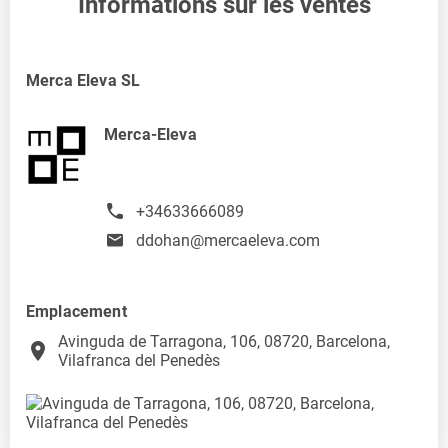
Informations sur les ventes
Merca Eleva SL
Merca-Eleva
+34633666089
ddohan@mercaeleva.com
Emplacement
Avinguda de Tarragona, 106, 08720, Barcelona,
place
Vilafranca del Penedès