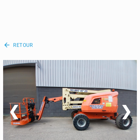
arrow_back
RETOUR
❮
❯