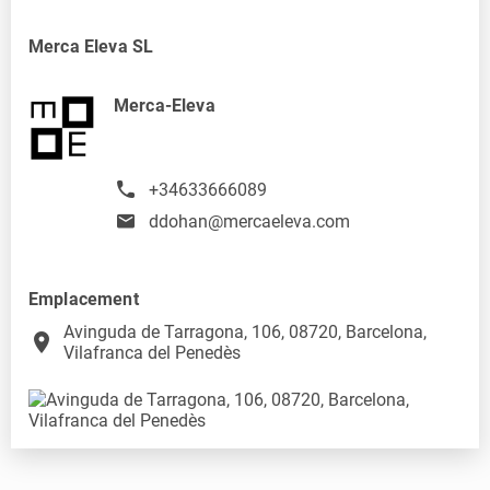
Merca Eleva SL
Merca-Eleva
+34633666089
ddohan@mercaeleva.com
Emplacement
Avinguda de Tarragona, 106, 08720, Barcelona,
place
Vilafranca del Penedès