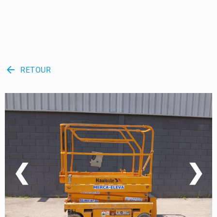
arrow_back
RETOUR
❮
❯