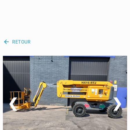
arrow_back
RETOUR
❮
❯