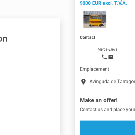
9000 EUR excl. T.V.A.
on
Contact
Merca-Eleva
Emplacement
place
Avinguda de Tarragon
Make an offer!
Contact us and place your 