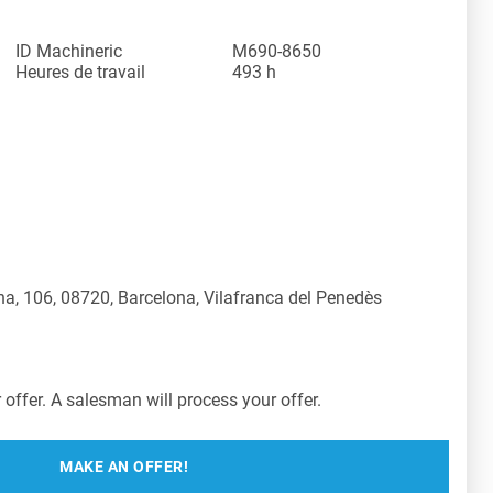
ID Machineric
M690-8650
Heures de travail
493 h
a, 106, 08720, Barcelona, Vilafranca del Penedès
offer. A salesman will process your offer.
MAKE AN OFFER!