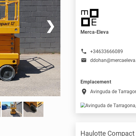
❯
Merca-Eleva
+34633666089
ddohan@mercaeleva
Emplacement
place
Avinguda de Tarragon
Haulotte Compact