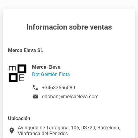
Informacion sobre ventas
Merca Eleva SL
Merca-Eleva
Dpt Gestión Flota
+34633666089
ddohan@mercaeleva.com
Ubicación
Avinguda de Tarragona, 106, 08720, Barcelona,
place
Vilafranca del Penedès