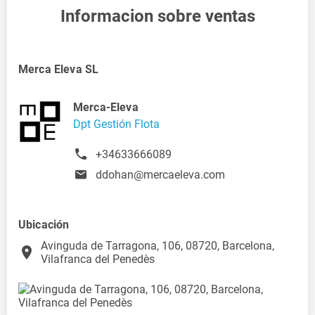
Informacion sobre ventas
Merca Eleva SL
Merca-Eleva
Dpt Gestión Flota
+34633666089
ddohan@mercaeleva.com
Ubicación
Avinguda de Tarragona, 106, 08720, Barcelona,
place
Vilafranca del Penedès