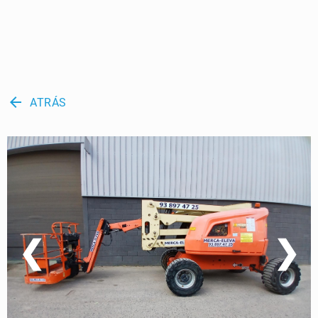
arrow_back
ATRÁS
❮
❯