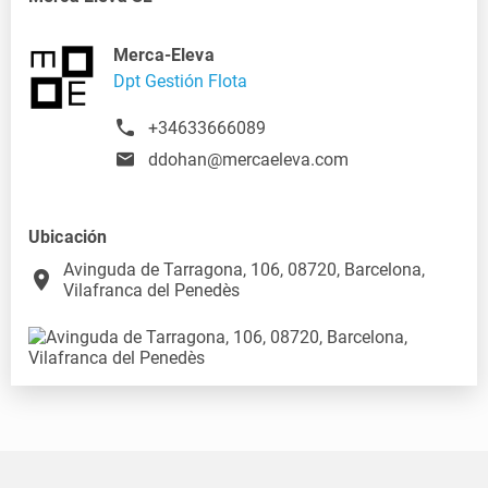
Merca-Eleva
Dpt Gestión Flota
+34633666089
ddohan@mercaeleva.com
Ubicación
Avinguda de Tarragona, 106, 08720, Barcelona,
place
Vilafranca del Penedès