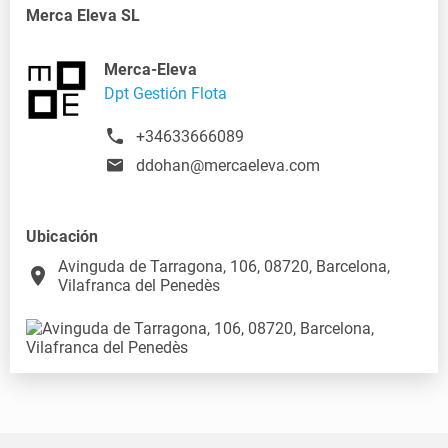
Merca Eleva SL
Merca-Eleva
Dpt Gestión Flota
+34633666089
ddohan@mercaeleva.com
Ubicación
Avinguda de Tarragona, 106, 08720, Barcelona,
place
Vilafranca del Penedès