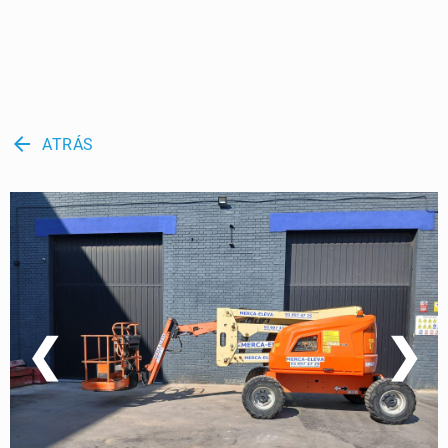
arrow_back
ATRÁS
❮
❯