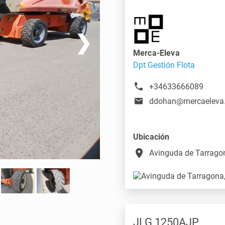
❯
Merca-Eleva
Dpt Gestión Flota
+34633666089
ddohan@mercaeleva
Ubicación
place
Avinguda de Tarragon
JLG 1250AJP