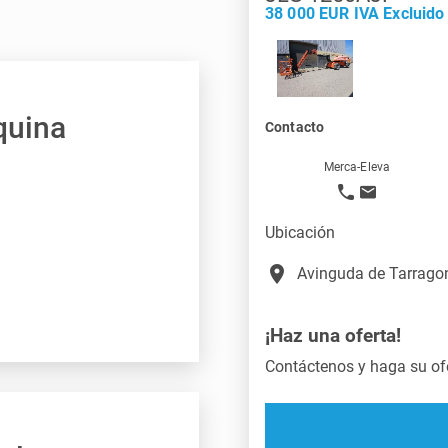
38 000 EUR IVA Excluido
quina
Contacto
Merca-Eleva
Ubicación
place
Avinguda de Tarragon
¡Haz una oferta!
Contáctenos y haga su ofe