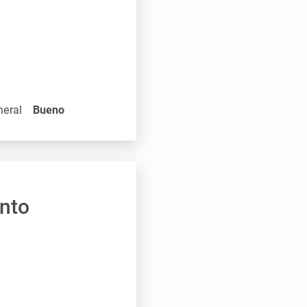
neral
Bueno
ento