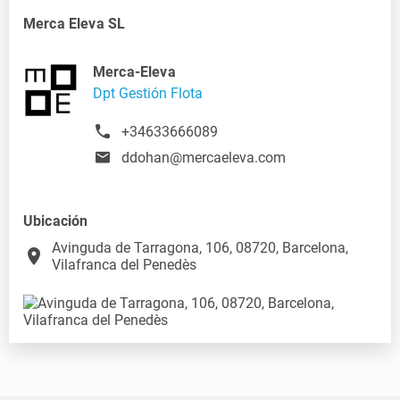
Merca Eleva SL
Merca-Eleva
Dpt Gestión Flota
+34633666089
ddohan@mercaeleva.com
Ubicación
Avinguda de Tarragona, 106, 08720, Barcelona,
place
Vilafranca del Penedès