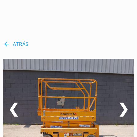
arrow_back
ATRÁS
❮
❯