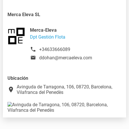
Merca Eleva SL
Merca-Eleva
Dpt Gestión Flota
+34633666089
ddohan@mercaeleva.com
Ubicación
Avinguda de Tarragona, 106, 08720, Barcelona,
place
Vilafranca del Penedès