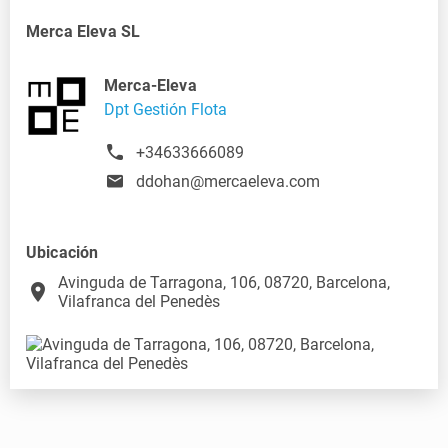
Merca Eleva SL
Merca-Eleva
Dpt Gestión Flota
+34633666089
ddohan@mercaeleva.com
Ubicación
Avinguda de Tarragona, 106, 08720, Barcelona,
place
Vilafranca del Penedès