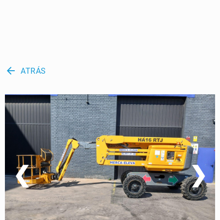
arrow_back
ATRÁS
❮
❯