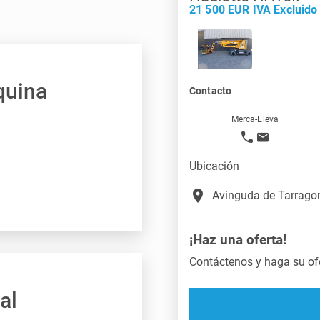
21 500 EUR IVA Excluido
quina
Contacto
Merca-Eleva
Ubicación
place
Avinguda de Tarragon
¡Haz una oferta!
Contáctenos y haga su ofe
al