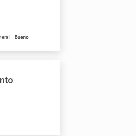
neral
Bueno
ento