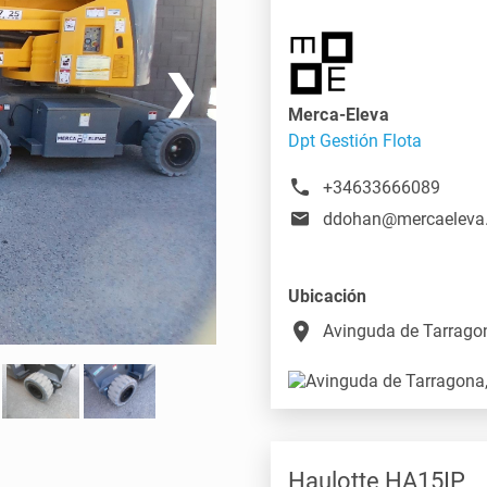
❯
Merca-Eleva
Dpt Gestión Flota
+34633666089
ddohan@mercaeleva
Ubicación
place
Avinguda de Tarragon
Haulotte HA15IP