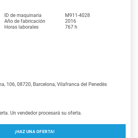
ID de maquinaria
M911-4028
Año de fabricación
2016
Horas laborales
767 h
a, 106, 08720, Barcelona, Vilafranca del Penedès
rta. Un vendedor procesará su oferta.
¡HAZ UNA OFERTA!