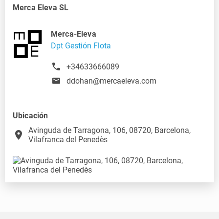
Merca Eleva SL
Merca-Eleva
Dpt Gestión Flota
+34633666089
ddohan@mercaeleva.com
Ubicación
Avinguda de Tarragona, 106, 08720, Barcelona,
place
Vilafranca del Penedès