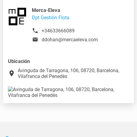
Merca-Eleva
Dpt Gestión Flota
+34633666089
ddohan@mercaeleva.com
Ubicación
Avinguda de Tarragona, 106, 08720, Barcelona,
place
Vilafranca del Penedès