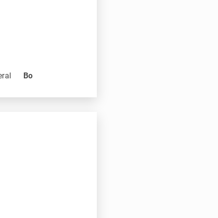
eral
Bo