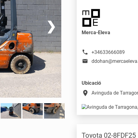
❯
Merca-Eleva
+34633666089
ddohan@mercaeleva
Ubicació
place
Avinguda de Tarragon
Toyota 02-8FDF25