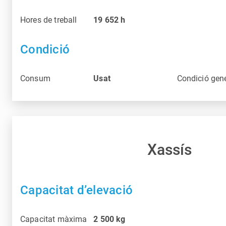
Hores de treball
19 652
h
Condició
Consum
Usat
Condició gen
Xassís
Capacitat d’elevació
Capacitat màxima
2 500
kg