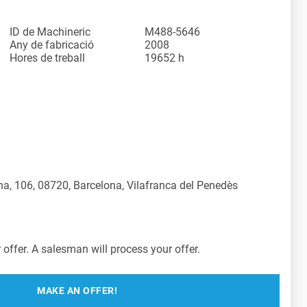
ID de Machineric
M488-5646
Any de fabricació
2008
Hores de treball
19652 h
a, 106, 08720, Barcelona, Vilafranca del Penedès
offer. A salesman will process your offer.
MAKE AN OFFER!