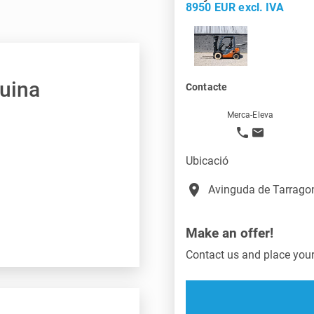
8950 EUR excl. IVA
quina
Contacte
Merca-Eleva
Ubicació
place
Avinguda de Tarragon
Make an offer!
Contact us and place your 