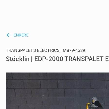
arrow_back
ENRERE
TRANSPALETS ELÈCTRICS | M879-4639
Stöcklin | EDP-2000 TRANSPALET 