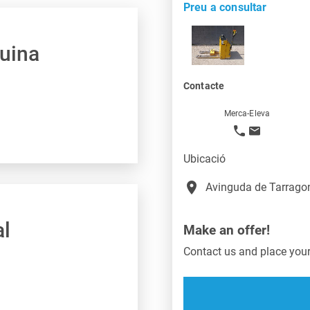
Preu a consultar
quina
Contacte
Merca-Eleva
Ubicació
place
Avinguda de Tarragon
al
Make an offer!
Contact us and place your 