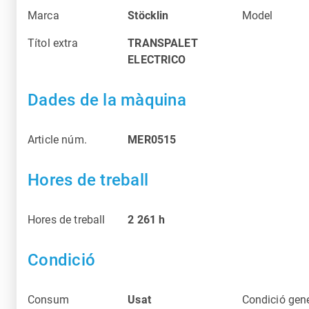
Marca
Stöcklin
Model
Títol extra
TRANSPALET
ELECTRICO
Dades de la màquina
Article núm.
MER0515
Hores de treball
Hores de treball
2 261
h
Condició
Consum
Usat
Condició gen