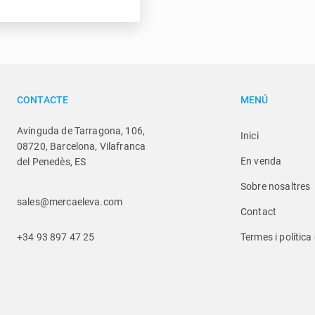
CONTACTE
MENÚ
Avinguda de Tarragona, 106,
Inici
08720, Barcelona, Vilafranca
En venda
del Penedès, ES
Sobre nosaltres
sales@mercaeleva.com
Contact
+34 93 897 47 25
Termes i política