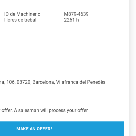
ID de Machineric
M879-4639
Hores de treball
2261 h
a, 106, 08720, Barcelona, Vilafranca del Penedès
offer. A salesman will process your offer.
MAKE AN OFFER!