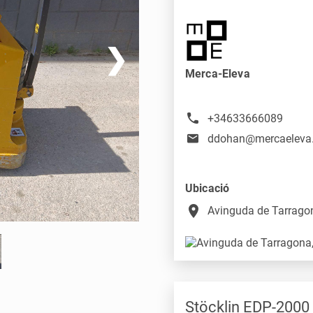
❯
Merca-Eleva
+34633666089
ddohan@mercaeleva
Ubicació
place
Avinguda de Tarragon
Stöcklin EDP-2000