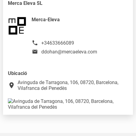
Merca Eleva SL
Merca-Eleva
+34633666089
ddohan@mercaeleva.com
Ubicació
Avinguda de Tarragona, 106, 08720, Barcelona,
place
Vilafranca del Penedès