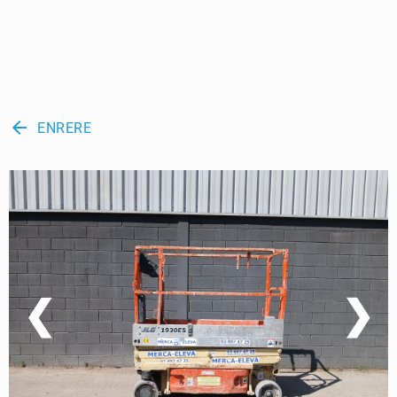
arrow_back
ENRERE
❮
❯