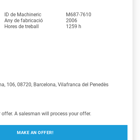
ID de Machineric
M687-7610
Any de fabricació
2006
Hores de treball
1259 h
a, 106, 08720, Barcelona, Vilafranca del Penedès
offer. A salesman will process your offer.
MAKE AN OFFER!