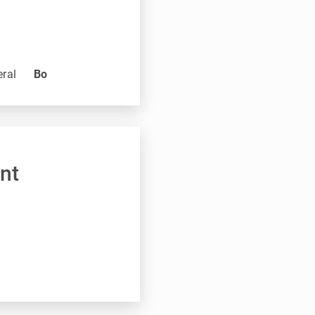
eral
Bo
nt