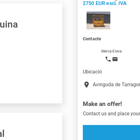
2750 EUR excl. IVA
quina
Contacte
Merca-Eleva
Ubicació
place
Avinguda de Tarragon
Make an offer!
Contact us and place your 
al