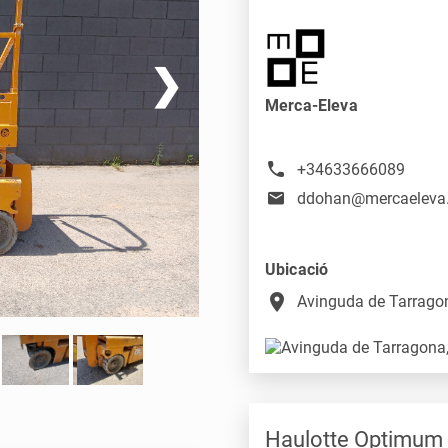
❯
Merca-Eleva
+34633666089
ddohan@mercaeleva
Ubicació
place
Avinguda de Tarragon
Haulotte Optimum