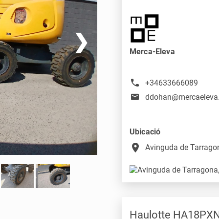
❯
Merca-Eleva
+34633666089
ddohan@mercaeleva
Ubicació
place
Avinguda de Tarragon
Haulotte HA18PX