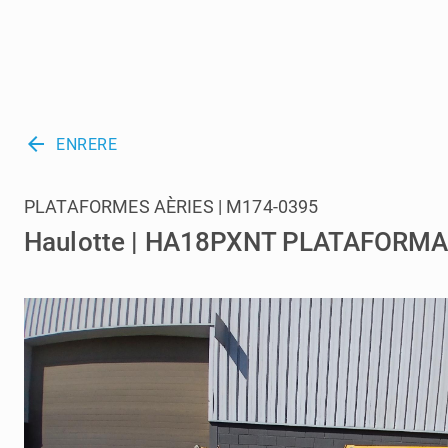
arrow_back
ENRERE
PLATAFORMES AÈRIES | M174-0395
Haulotte | HA18PXNT PLATAFORMA