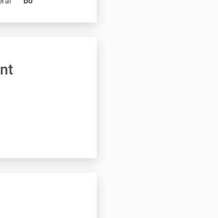
eral
Bo
nt