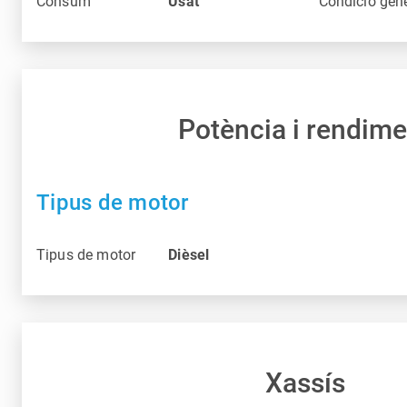
Consum
Usat
Condició gen
Potència i rendime
Tipus de motor
Tipus de motor
Dièsel
Xassís