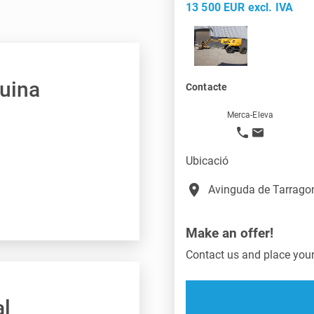
13 500 EUR excl. IVA
quina
Contacte
Merca-Eleva
Ubicació
place
Avinguda de Tarragon
Make an offer!
Contact us and place your 
al