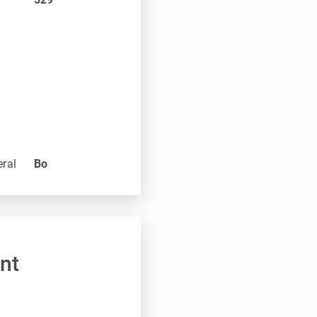
eral
Bo
nt