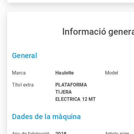
Informació gener
General
Marca
Haulotte
Model
Títol extra
PLATAFORMA
TIJERA
ELECTRICA 12 MT
Dades de la màquina
Any de fabricació
2018
Article núm.