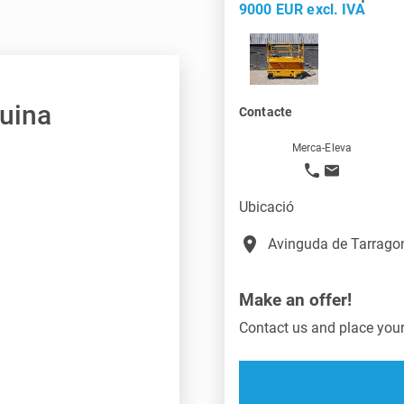
9000 EUR excl. IVA
quina
Contacte
Merca-Eleva
Ubicació
place
Avinguda de Tarragon
Make an offer!
Contact us and place your 