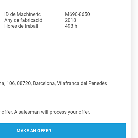
ID de Machineric
M690-8650
Any de fabricació
2018
Hores de treball
493 h
a, 106, 08720, Barcelona, Vilafranca del Penedès
offer. A salesman will process your offer.
MAKE AN OFFER!