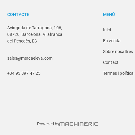
CONTACTE
MENÚ
Avinguda de Tarragona, 106,
Inici
08720, Barcelona, Vilafranca
En venda
del Penedès, ES
Sobre nosaltres
sales@mercaeleva.com
Contact
+34 93 897 47 25
Termes i política
Powered by