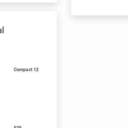
al
Compact 12
529