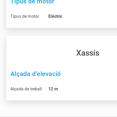
Tipus de motor
Tipus de motor
Elèctric
Xassís
Alçada d’elevació
Alçada de treball
12
m