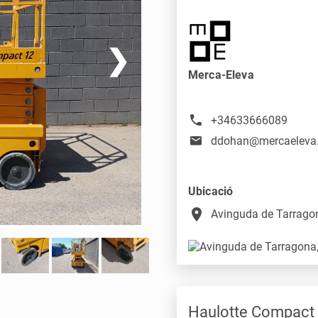
❯
Merca-Eleva
+34633666089
ddohan@mercaeleva
Ubicació
place
Avinguda de Tarragon
Haulotte Compact