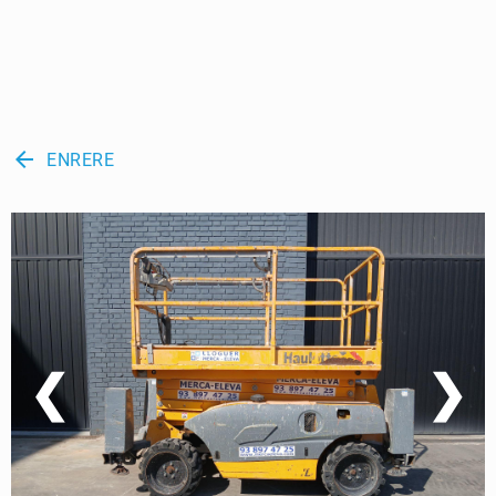
arrow_back
ENRERE
❮
❯