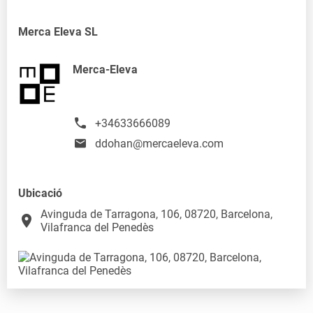
Merca Eleva SL
Merca-Eleva
+34633666089
ddohan@mercaeleva.com
Ubicació
Avinguda de Tarragona, 106, 08720, Barcelona,
place
Vilafranca del Penedès