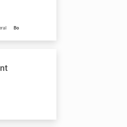
eral
Bo
nt