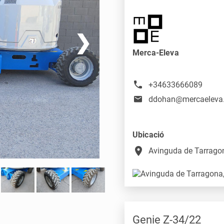
❯
Merca-Eleva
+34633666089
ddohan@mercaeleva
Ubicació
place
Avinguda de Tarragon
Genie Z-34/22