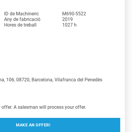
ID de Machineric
M690-5522
Any de fabricació
2019
Hores de treball
1027 h
a, 106, 08720, Barcelona, Vilafranca del Penedès
offer. A salesman will process your offer.
MAKE AN OFFER!