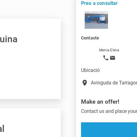
Preu a consultar
quina
Contacte
Merca-Eleva
Ubicació
place
Avinguda de Tarragon
Make an offer!
Contact us and place your 
al